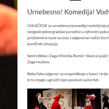
Urnebesno! Komedija! Vodvi
OtKAČENE su urnebesna komedija/vodvilj/mjuzikl, 
nezgode jedne gradske porodice u njihovim pokuša
problemima nose na zreo i odgovoran način što im
komičnih situacija.
Sestre Beba i Zaga (Monika Romić i Slavica Ljujić) 
Zaga muževe.
Beba čeka odgovor za unapređenje u banci i krije s
bi to moglo ugroziti njen poslovni autoritet.