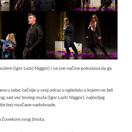
mužem (Igor Lazić Niggor) i na sve načine pokušava da ga
a u sebe, tačnije u svoj odraz u ogledalu u kojem ne želi
og, sad već bivšeg muža (Igor Lazić Niggor), najboljeg
eriše bez novčane nadoknade.
a čovekom svog života.