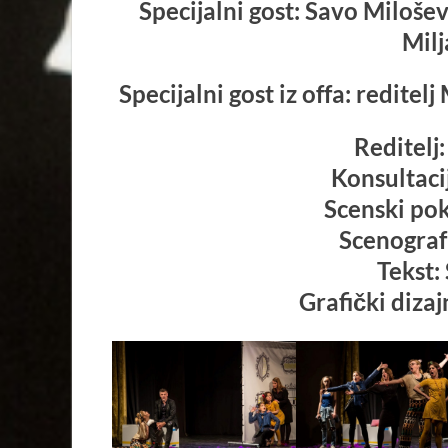
Specijalni gost: Savo Milošev
Milj
Specijalni gost iz offa: reditel
Reditelj
Konsultacij
Scenski pok
Scenograf
Tekst: 
Grafički dizaj