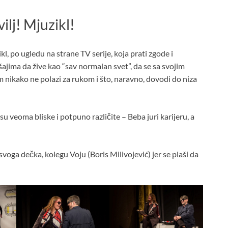
lj! Mjuzikl!
po ugledu na strane TV serije, koja prati zgode i
jima da žive kao “sav normalan svet”, da se sa svojim
 nikako ne polazi za rukom i što, naravno, dovodi do niza
su veoma bliske i potpuno različite – Beba juri karijeru, a
voga dečka, kolegu Voju (Boris Milivojević) jer se plaši da