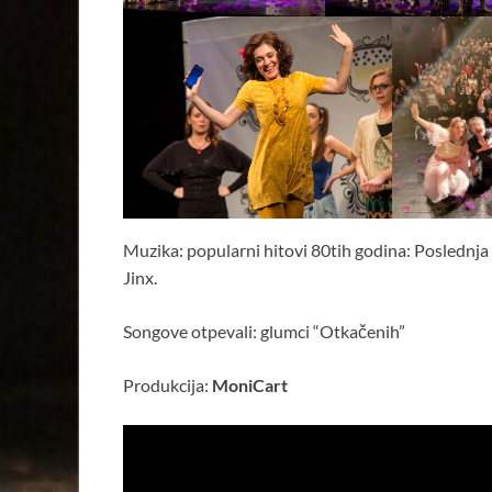
Muzika: popularni hitovi 80tih godina: Poslednja ig
Jinx.
Songove otpevali: glumci “Otkačenih”
Produkcija:
MoniCart