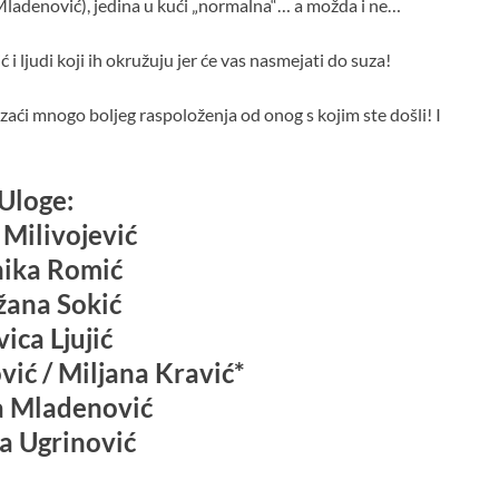
Mladenović), jedina u kući „normalna“… a možda i ne…
 ljudi koji ih okružuju jer će vas nasmejati do suza!
 izaći mnogo boljeg raspoloženja od onog s kojim ste došli! I
Uloge:
 Milivojević
ika Romić
žana Sokić
vica Ljujić
ić / Miljana Kravić*
a Mladenović
a Ugrinović