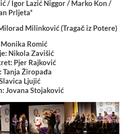
ić / Igor Lazić Niggor / Marko Kon /
an Prljeta*
j Milorad Milinković (Tragač iz Potere)
: Monika Romić
e: Nikola Zavišić
ret: Pjer Rajković
: Tanja Žiropađa
Slavica Ljujić
n: Jovana Stojaković