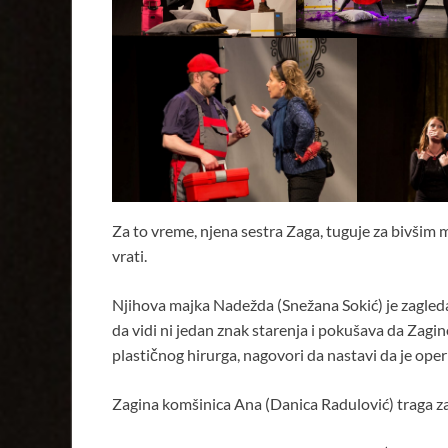
Za to vreme, njena sestra Zaga, tuguje za bivšim 
vrati.
Njihova majka Nadežda (Snežana Sokić) je zagledan
da vidi ni jedan znak starenja i pokušava da Zagin
plastičnog hirurga, nagovori da nastavi da je op
Zagina komšinica Ana (Danica Radulović) traga z