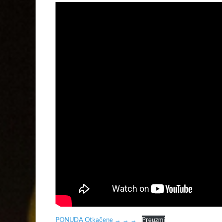
PONUDA Otkačene → → →
Preuzmi