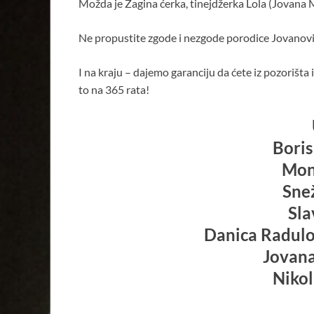
Možda je Zagina ćerka, tinejdžerka Lola (Jovana 
Ne propustite zgode i nezgode porodice Jovanović i
I na kraju – dajemo garanciju da ćete iz pozorišta
to na 365 rata!
Boris
Mon
Sne
Sla
Danica Radulov
Jovan
Nikol