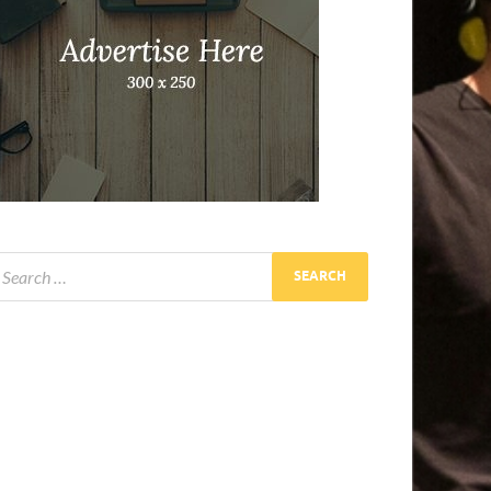
EČERNJE PREDSTAVE
poznaj mog tatu
y