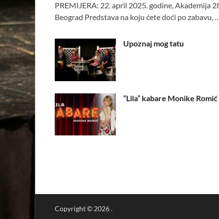
PREMIJERA: 22. april 2025. godine, Akademija 28
Beograd Predstava na koju ćete doći po zabavu, 
Upoznaj mog tatu
“Lila” kabare Monike Romić
Copyright © 2026
.