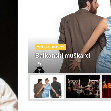
VEČERNJE PREDSTAVE
Balkanski muškarci
-
by