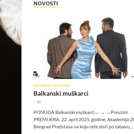
NOVOSTI
VEČERNJE PREDSTAVE
Balkanski muškarci
-
by
PONUDA Balkanski muškarci→ → →Preuzmi
PREMIJERA: 22. april 2025. godine, Akademija 28
Beograd Predstava na koju ćete doći po zabavu, 