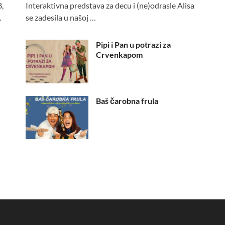
,
Interaktivna predstava za decu i (ne)odrasle Alisa
…
se zadesila u našoj …
Pipi i Pan u potrazi za
Crvenkapom
Baš čarobna frula