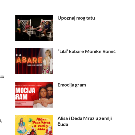
Upoznaj mog tatu
“Lila” kabare Monike Romić
Emocija gram
Alisa i Deda Mraz u zemlji
,
čuda
…