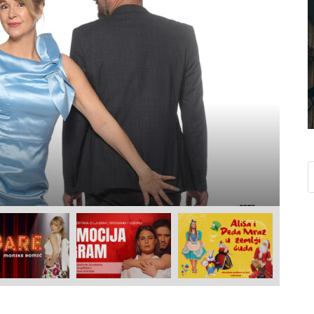
V
U
-
b