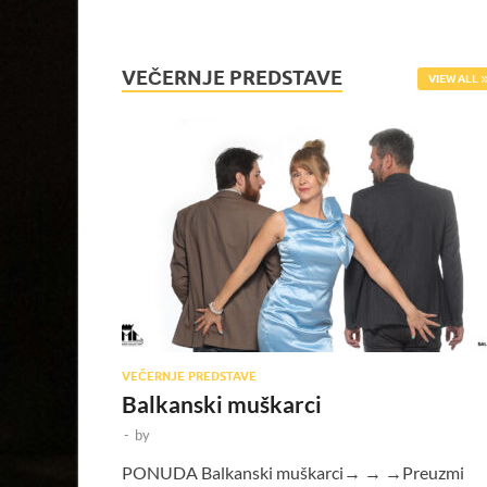
VEČERNJE PREDSTAVE
VIEW ALL
VEČERNJE PREDSTAVE
Balkanski muškarci
-
by
PONUDA Balkanski muškarci→ → →Preuzmi