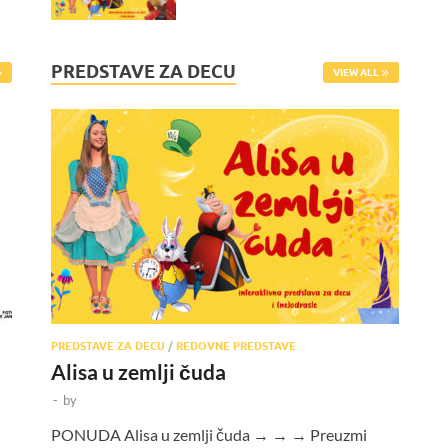
PREDSTAVE ZA DECU
VIEW ALL
PREDSTAVE ZA DECU
/
REDOVNE PREDSTAVE
Alisa u zemlji čuda
-
by
PONUDA Alisa u zemlji čuda → → → Preuzmi